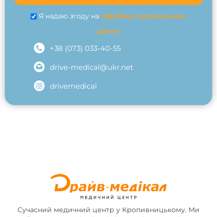
Я надаю згоду на
обробку персональних
даних
+38 (073) 033-40-55
drive-medical@ukr.net
drivemedical
Сучасний медичний центр у Кропивницькому. Ми