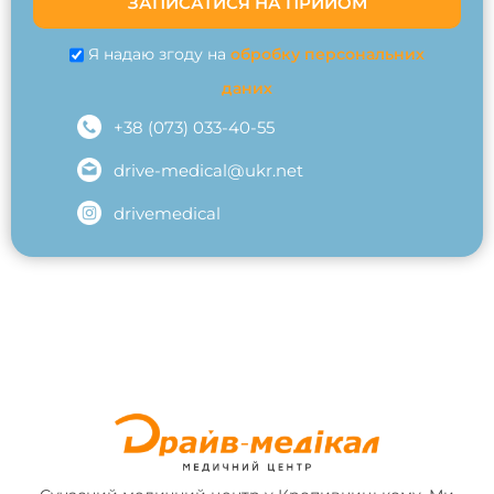
ЗАПИСАТИСЯ НА ПРИЙОМ
Я надаю згоду на
обробку персональних
даних
+38 (073) 033-40-55
drive-medical@ukr.net
drivemedical