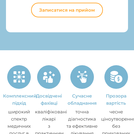
Записатися на прийом
Комплексний
Досвідчені
Сучасне
Прозора
підхід
фахівці
обладнання
вартість
широкий
кваліфіковані
точна
чесне
спектр
лікарі
діагностика
ціноутворенн
медичних
з
та ефективне
без
послуг в
практичним
лікування
прихованих