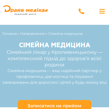
Головна
»
Направлення
»
Сімейна медицина
СІМЕЙНА МЕДИЦИНА
Сімейний лікар у Кропивницькому —
комплексний підхід до здоров’я всієї
родини
Сімейна медицина — ваш надійний партнер у
профілактиці, діагностиці та лікуванні
захворювань для дорослих і дітей у будь-якому віці
Записатися на прийом