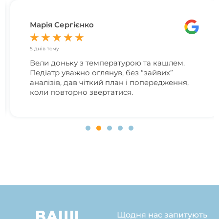
Марія Сергієнко
★
★
★
★
★
5 днів тому
Вели доньку з температурою та кашлем.
Педіатр уважно оглянув, без “зайвих”
аналізів, дав чіткий план і попередження,
коли повторно звертатися.
ВАШІ
Щодня нас запитують