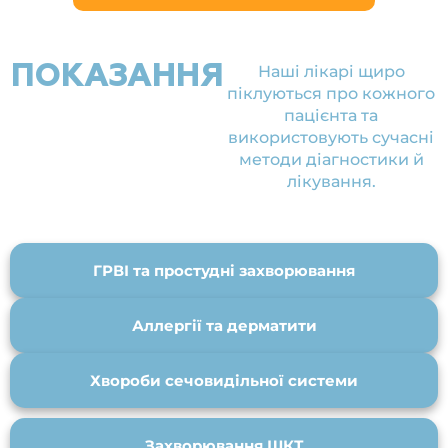
ПОКАЗАННЯ
Наші лікарі щиро
піклуються про кожного
пацієнта та
використовують сучасні
методи діагностики й
лікування.
ГРВІ та простудні захворювання
Аллергії та дерматити
Хвороби сечовидільної системи
Захворювання ШКТ