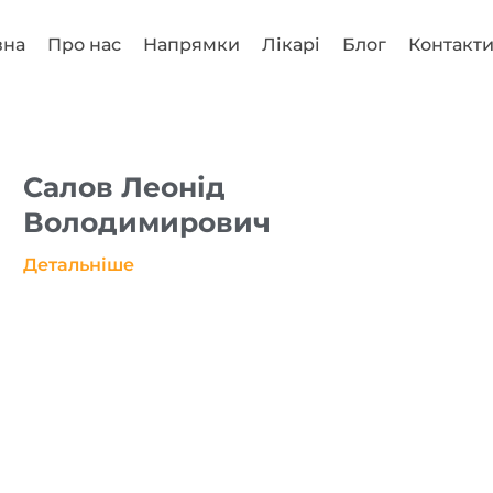
вна
Про нас
Напрямки
Лікарі
Блог
Контакт
Салов Леонід
Володимирович
Детальніше